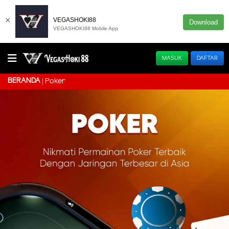
×
VEGASHOKI88
Download
VEGASHOKI88 Mobile App
MASUK
DAFTAR
BERANDA
Poker