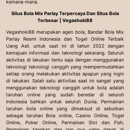
kemana-mana.
Situs Bola Mix Parlay Terpercaya Dan Situs Bola
Terbesar | Vegashoki88
Vegashoki88 merupakan agen bola, Bandar Bola Mix
Parlay Resmi Indonesia dan Togel Online Terbaik
Uang Asli. untuk saat ini di tahun 2022 dengan
kemajuan informasi dan teknologi sekarang. Seluruh
aktivitas di lakukan tentu saja dengan menggunakan
teknologi teknologi canggih yang mempermudahkan
setiap orang melakukan aktivitas apapun yang ingin
di lakukan. Salah satu aktivitas saat ini sangat yang
menggunakan teknologi canggih untuk bola adalah
taruhan online yang sudah beredar di seluruh
Indonesia bahkan untuk seluruh Dunia. Permainan
taruhan bola online yang dimaksud di sebutkan
sebagai taruhan Bola online, Casino Online, Togel
Online, Poker Online, Permainan Slot dan Fish,
Permainan tangkas dan lain nya yang dapat di