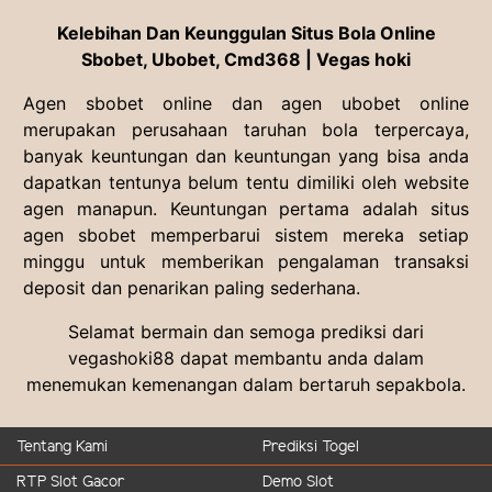
Kelebihan Dan Keunggulan Situs Bola Online
Sbobet, Ubobet, Cmd368 | Vegas hoki
Agen sbobet online dan agen ubobet online
merupakan perusahaan taruhan bola terpercaya,
banyak keuntungan dan keuntungan yang bisa anda
dapatkan tentunya belum tentu dimiliki oleh website
agen manapun. Keuntungan pertama adalah situs
agen sbobet memperbarui sistem mereka setiap
minggu untuk memberikan pengalaman transaksi
deposit dan penarikan paling sederhana.
Selamat bermain dan semoga prediksi dari
vegashoki88 dapat membantu anda dalam
menemukan kemenangan dalam bertaruh sepakbola.
Tentang Kami
Prediksi Togel
RTP Slot Gacor
Demo Slot